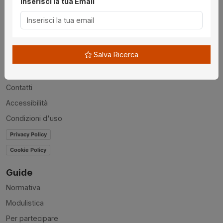
Inserisci la tua Email
Utilità
Chi siamo
Salva Ricerca
Disclaimer
News
Contatti
Accessibilità
Condizioni d'uso
Privacy Policy
Cookie Policy
Guide
Normativa
Modulistica
Per partecipare