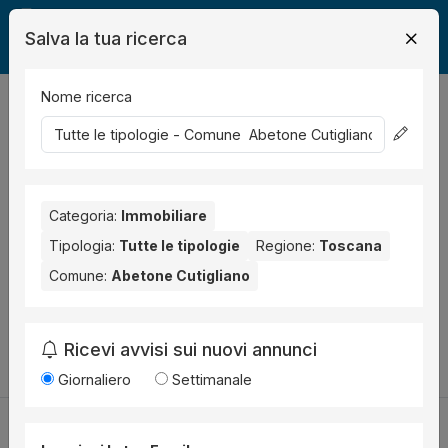
Salva la tua ricerca
Nome ricerca
Legalmente
Immobili
Abetone Cutigliano
0
risultati
Ordina per
Nessun risultato per il Comune selezionato:
Abetone
Cutigliano
Categoria:
.
Immobiliare
Tipologia:
Tutte le tipologie
Regione:
Toscana
Prova anche con altri comuni vicini:
Comune:
Abetone Cutigliano
Quarrata (1)
Monsummano Terme (1)
Pescia (1)
Ricevi avvisi sui nuovi annunci
Cambia la ricerca
Giornaliero
Settimanale