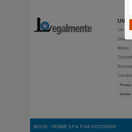
Utilit
Chi si
Disclai
News
Contatt
Accessi
Condiz
Privacy
Cookie 
©2026 - PIEMME S.P.A. P.IVA 05122191009