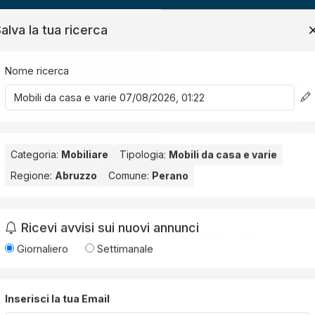
ide
News
Contatti
alva la tua ricerca
Nome ricerca
Salv
Categoria:
Mobiliare
Tipologia:
Mobili da casa e varie
sa e varie
Regione:
Abruzzo
Comune:
Perano
no
. Nessun risultato per la Provincia selezionata:
Chieti
.
Ricevi avvisi sui nuovi annunci
Giornaliero
Settimanale
Inserisci la tua Email