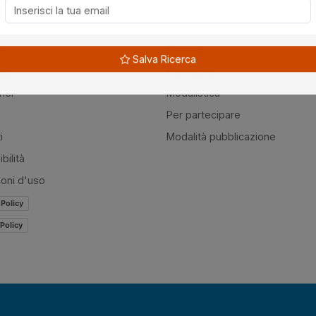
à
Guide
Salva Ricerca
amo
Normativa
mer
Modulistica
Per partecipare
i
Modalità pubblicazione
bilità
ioni d'uso
 Policy
Policy