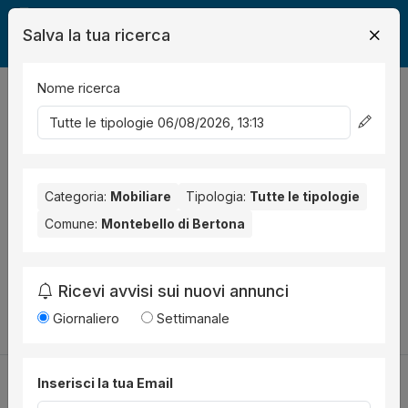
Salva la tua ricerca
Nome ricerca
Legalmente
Mobili
Montebello di Bertona
Immobile Residenziale
0
risultati
Ordina per
Nessun risultato per il Comune selezionato:
Categoria:
Mobiliare
Tipologia:
Tutte le tipologie
Montebello di
Bertona
. Nessun risultato per la Provincia selezionata:
Comune:
Montebello di Bertona
Pescara
.
Prova a modificare i parametri di ricerca:
Ricevi avvisi sui nuovi annunci
Cambia la ricerca
Giornaliero
Settimanale
Inserisci la tua Email