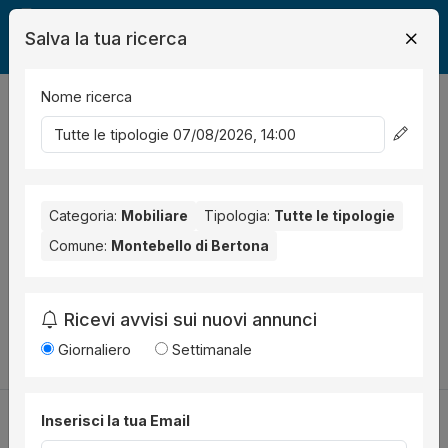
Salva la tua ricerca
Nome ricerca
Legalmente
Mobili
Montebello di Bertona
Immobile Residenziale
0
risultati
Ordina per
Nessun risultato per il Comune selezionato:
Categoria:
Mobiliare
Tipologia:
Tutte le tipologie
Montebello di
Bertona
. Nessun risultato per la Provincia selezionata:
Comune:
Montebello di Bertona
Pescara
.
Prova a modificare i parametri di ricerca:
Ricevi avvisi sui nuovi annunci
Cambia la ricerca
Giornaliero
Settimanale
Inserisci la tua Email