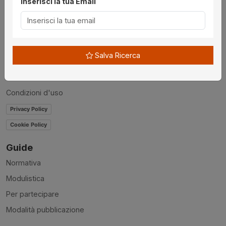
Inserisci la tua Email
Chi siamo
Disclaimer
News
Salva Ricerca
Contatti
Accessibilità
Condizioni d'uso
Privacy Policy
Cookie Policy
Guide
Normativa
Modulistica
Per partecipare
Modalità pubblicazione