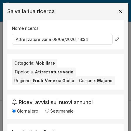
Salva la tua ricerca
Nome ricerca
Legalmente
Mobili
Majano
Attrezzatura
0
risultati
Ordina per
Nessun risultato per il Comune selezionato:
Majano
. Nessun
risultato per la Provincia selezionata:
Categoria:
Mobiliare
Udine
.
Tipologia:
Attrezzature varie
Prova a modificare i parametri di ricerca:
Regione:
Friuli-Venezia Giulia
Comune:
Majano
Cambia la ricerca
Ricevi avvisi sui nuovi annunci
Giornaliero
Settimanale
Utilità