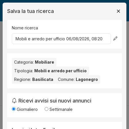
Salva la tua ricerca
Nome ricerca
Legalmente
Mobili
Lagonegro
Mobili e arredo per ufficio
0
risultati
Ordina per
Nessun risultato per il Comune selezionato:
Categoria:
Mobiliare
Lagonegro
.
Nessun risultato per la Provincia selezionata:
Potenza
.
Tipologia:
Mobili e arredo per ufficio
Regione:
Basilicata
Comune:
Lagonegro
Prova a modificare i parametri di ricerca:
Cambia la ricerca
Ricevi avvisi sui nuovi annunci
Giornaliero
Settimanale