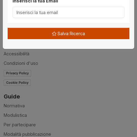
Inserisci la tua Email
Utilità
Chi siamo
Disclaimer
Salva Ricerca
News
Contatti
Accessibilità
Condizioni d'uso
Privacy Policy
Cookie Policy
Guide
Normativa
Modulistica
Per partecipare
Modalità pubblicazione