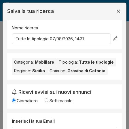
Salva la tua ricerca
Nome ricerca
Legalmente
Mobili
Gravina di Catania
Immobile Residenziale
0
risultati
Ordina per
Nessun risultato per il Comune selezionato:
Categoria:
Mobiliare
Tipologia:
Tutte le tipologie
Gravina di
Catania
. Nessun risultato per la Provincia selezionata:
Regione:
Sicilia
Comune:
Gravina di Catania
Catania
.
Prova a modificare i parametri di ricerca:
Ricevi avvisi sui nuovi annunci
Cambia la ricerca
Giornaliero
Settimanale
Inserisci la tua Email