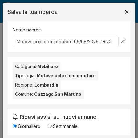
Salva la tua ricerca
Nome ricerca
Legalmente
Mobili
Cazzago San Martino
Motoveicolo
0
risultati
Ordina per
Nessun risultato per il Comune selezionato:
Categoria:
Mobiliare
Cazzago San
Martino
. Nessun risultato per la Provincia selezionata:
Tipologia:
Motoveicolo o ciclomotore
Brescia
.
Regione:
Lombardia
Prova a modificare i parametri di ricerca:
Comune:
Cazzago San Martino
Cambia la ricerca
Ricevi avvisi sui nuovi annunci
Giornaliero
Settimanale