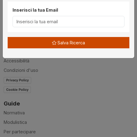
Inserisci la tua Email
Utilità
Chi siamo
Disclaimer
News
Salva Ricerca
Contatti
Accessibilità
Condizioni d'uso
Privacy Policy
Cookie Policy
Guide
Normativa
Modulistica
Per partecipare