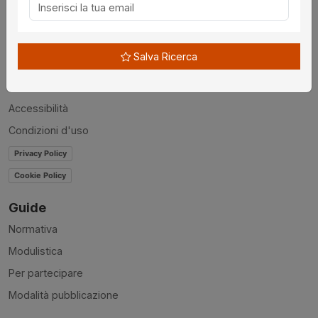
Chi siamo
Disclaimer
Salva Ricerca
News
Contatti
Accessibilità
Condizioni d'uso
Privacy Policy
Cookie Policy
Guide
Normativa
Modulistica
Per partecipare
Modalità pubblicazione