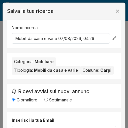
Salva la tua ricerca
Nome ricerca
Legalmente
Mobili
Carpi
Mobili da casa e varie
0
risultati
Ordina per
Nessun risultato per il Comune selezionato:
Carpi
. Nessun
risultato per la Provincia selezionata:
Categoria:
Mobiliare
Modena
.
Tipologia:
Mobili da casa e varie
Comune:
Carpi
Prova a modificare i parametri di ricerca:
Cambia la ricerca
Ricevi avvisi sui nuovi annunci
Giornaliero
Settimanale
Inserisci la tua Email
Utilità