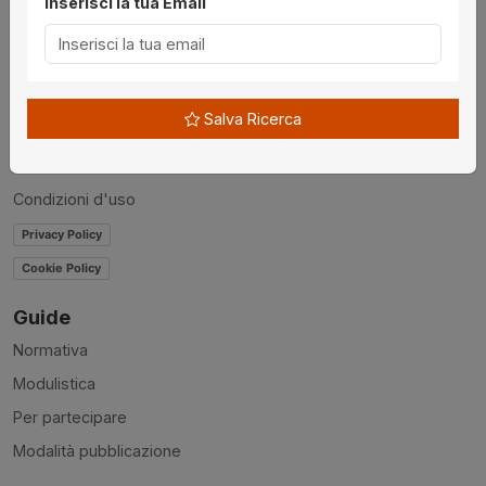
Inserisci la tua Email
Chi siamo
Disclaimer
News
Salva Ricerca
Contatti
Accessibilità
Condizioni d'uso
Privacy Policy
Cookie Policy
Guide
Normativa
Modulistica
Per partecipare
Modalità pubblicazione