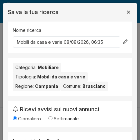
Salva la tua ricerca
Nome ricerca
Legalmente
Mobili
Brusciano
Mobili da casa e varie
0
risultati
Ordina per
Nessun risultato per il Comune selezionato:
Brusciano
.
Nessun risultato per la Provincia selezionata:
Categoria:
Mobiliare
Napoli
.
Tipologia:
Mobili da casa e varie
Prova a modificare i parametri di ricerca:
Regione:
Campania
Comune:
Brusciano
Cambia la ricerca
Ricevi avvisi sui nuovi annunci
Giornaliero
Settimanale
Utilità