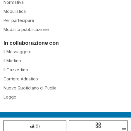
Normativa
Modulistica
Per partecipare
Modalità pubblicazione
In collaborazione con
Il Messaggero
Il Mattino
Il Gazzettino
Corriere Adriatico
Nuovo Quotidiano di Puglia
Leggo
©2026 - PIEMME S.P.A. P.IVA
(
1
)
05122191009