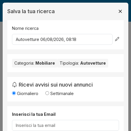
Salva la tua ricerca
Nome ricerca
Legalmente
Mobili
Auto
1
risultati
Ordina per
Categoria:
Mobiliare
Tipologia:
Autovetture
Ricevi avvisi sui nuovi annunci
Giornaliero
Settimanale
Inserisci la tua Email
Auto
all'asta a Brescia Via Fura, 28, 25125
Brescia BS, Italia ,
Procedura 2135 2024, Lotto