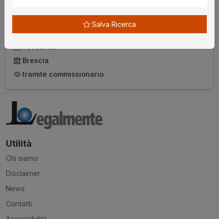
Unico
€ 4.000,00
da
Salva Ricerca
11/11/2026
Brescia
tramite commissionario
Utilità
Chi siamo
Disclaimer
News
Contatti
Accessibilità