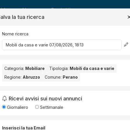
ide
News
Contatti
alva la tua ricerca
Nome ricerca
Salv
Categoria:
Mobiliare
Tipologia:
Mobili da casa e varie
sa e varie
Regione:
Abruzzo
Comune:
Perano
no
. Nessun risultato per la Provincia selezionata:
Chieti
.
Ricevi avvisi sui nuovi annunci
Giornaliero
Settimanale
Inserisci la tua Email