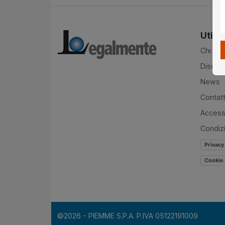
Utilit
Chi si
Disclai
News
Contatt
Accessi
Condiz
Privacy
Cookie 
©2026 - PIEMME S.P.A. P.IVA 05122191009