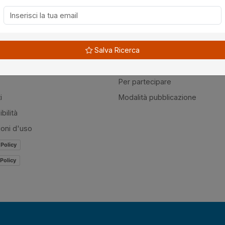
à
Guide
Salva Ricerca
amo
Normativa
mer
Modulistica
Per partecipare
i
Modalità pubblicazione
bilità
ioni d'uso
 Policy
Policy