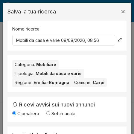
Salva la tua ricerca
Nome ricerca
Legalmente
Mobili
Carpi
Mobili da casa e varie
0
risultati
Ordina per
Nessun risultato per il Comune selezionato:
Carpi
. Nessun
risultato per la Provincia selezionata:
Categoria:
Mobiliare
Modena
.
Tipologia:
Mobili da casa e varie
Prova a modificare i parametri di ricerca:
Regione:
Emilia-Romagna
Comune:
Carpi
Cambia la ricerca
Ricevi avvisi sui nuovi annunci
Giornaliero
Settimanale
Utilità