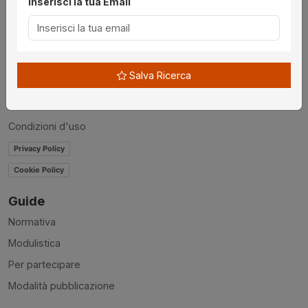
Inserisci la tua Email
Chi siamo
Disclaimer
News
Salva Ricerca
Contatti
Accessibilità
Condizioni d'uso
Privacy Policy
Cookie Policy
Guide
Normativa
Modulistica
Per partecipare
Modalità pubblicazione