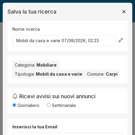
Salva la tua ricerca
Nome ricerca
Legalmente
Mobili
Carpi
Mobili da casa e varie
0
risultati
Ordina per
Nessun risultato per il Comune selezionato:
Carpi
. Nessun
risultato per la Provincia selezionata:
Categoria:
Mobiliare
Modena
.
Tipologia:
Mobili da casa e varie
Comune:
Carpi
Prova a modificare i parametri di ricerca:
Cambia la ricerca
Ricevi avvisi sui nuovi annunci
Giornaliero
Settimanale
Inserisci la tua Email
Utilità