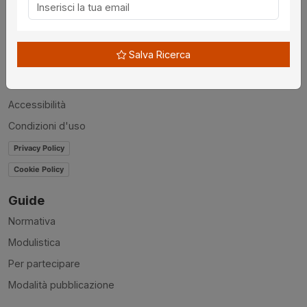
Chi siamo
Disclaimer
Salva Ricerca
News
Contatti
Accessibilità
Condizioni d'uso
Privacy Policy
Cookie Policy
Guide
Normativa
Modulistica
Per partecipare
Modalità pubblicazione