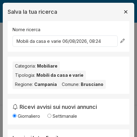
Salva la tua ricerca
Nome ricerca
Legalmente
Mobili
Brusciano
Mobili da casa e varie
0
risultati
Ordina per
Nessun risultato per il Comune selezionato:
Brusciano
.
Nessun risultato per la Provincia selezionata:
Categoria:
Mobiliare
Napoli
.
Tipologia:
Mobili da casa e varie
Prova a modificare i parametri di ricerca:
Regione:
Campania
Comune:
Brusciano
Cambia la ricerca
Ricevi avvisi sui nuovi annunci
Giornaliero
Settimanale
Utilità