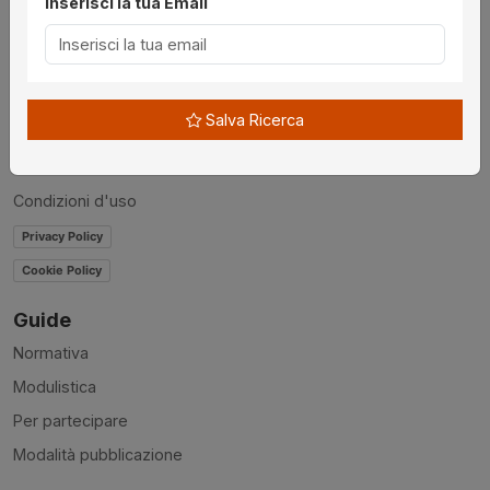
Inserisci la tua Email
Chi siamo
Disclaimer
News
Salva Ricerca
Contatti
Accessibilità
Condizioni d'uso
Privacy Policy
Cookie Policy
Guide
Normativa
Modulistica
Per partecipare
Modalità pubblicazione