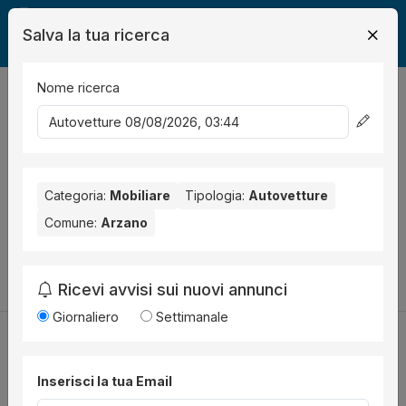
Salva la tua ricerca
Nome ricerca
Legalmente
Mobili
Arzano
Auto
0
risultati
Ordina per
Nessun risultato per il Comune selezionato:
Arzano
. Nessun
risultato per la Provincia selezionata:
Categoria:
Mobiliare
Tipologia:
Napoli
Autovetture
.
Comune:
Arzano
Prova a modificare i parametri di ricerca:
Cambia la ricerca
Ricevi avvisi sui nuovi annunci
Giornaliero
Settimanale
Inserisci la tua Email
Utilità