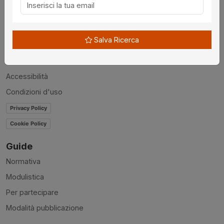
Chi siamo
Disclaimer
Salva Ricerca
News
Contatti
Accessibilità
Condizioni d'uso
Privacy Policy
Cookie Policy
Guide
Normativa
Modulistica
Per partecipare
Modalità pubblicazione