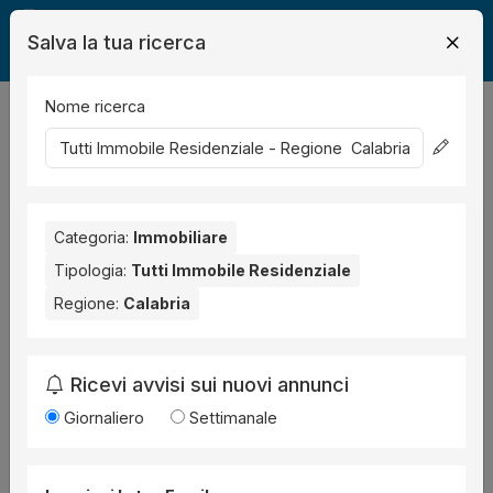
Salva la tua ricerca
Nome ricerca
Legalmente
Immobili
Immobile Residenziale
22
risultati
Ordina per
Categoria:
Immobiliare
Tipologia:
Tutti Immobile Residenziale
Regione:
Calabria
Ricevi avvisi sui nuovi annunci
Giornaliero
Settimanale
Abitazione economica
all'asta a Rende
Corso Marco Polo, 65 ,
Procedura 85 2009,