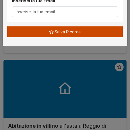
Inserisci la tua Email
Lotto 0
€ 132.480,00
da
08/09/2026
Salva Ricerca
Cosenza
senza incanto
Abitazione in villino
all'asta a Reggio di