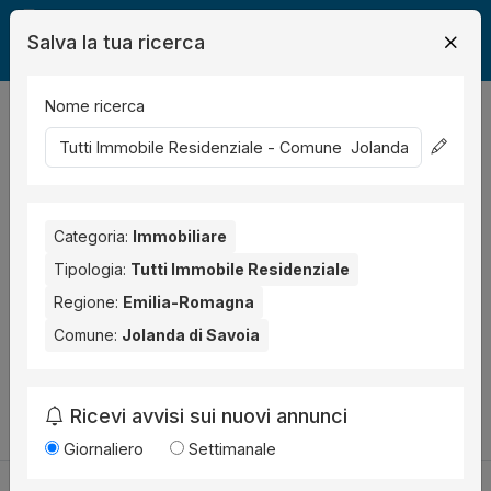
Salva la tua ricerca
Nome ricerca
Legalmente
Immobili
Jolanda di Savoia
Immobile Residenziale
0
risultati
Ordina per
Nessun risultato per il Comune selezionato:
Categoria:
Immobiliare
Jolanda di
Savoia
.
Tipologia:
Tutti Immobile Residenziale
Regione:
Emilia-Romagna
Prova anche con altri comuni vicini:
Comune:
Jolanda di Savoia
Ostellato (1)
Cambia la ricerca
Ricevi avvisi sui nuovi annunci
Giornaliero
Settimanale