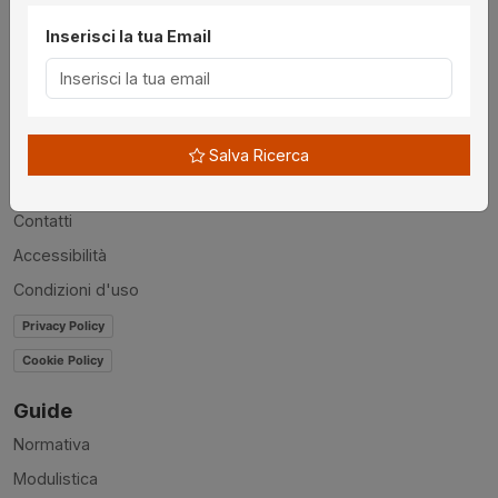
Inserisci la tua Email
Utilità
Chi siamo
Disclaimer
Salva Ricerca
News
Contatti
Accessibilità
Condizioni d'uso
Privacy Policy
Cookie Policy
Guide
Normativa
Modulistica