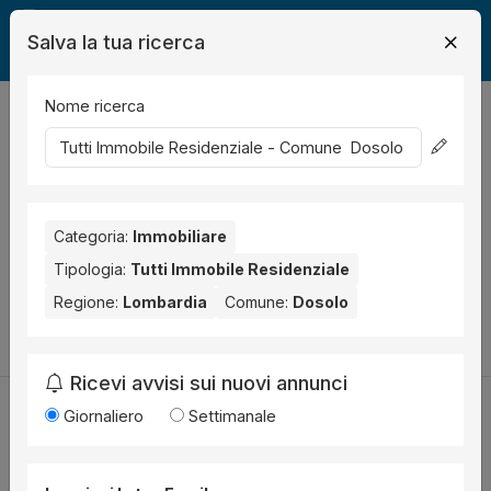
Salva la tua ricerca
Nome ricerca
Legalmente
Immobili
Dosolo
Immobile Residenziale
0
risultati
Ordina per
Nessun risultato per il Comune selezionato:
Dosolo
. Nessun
risultato per la Provincia selezionata:
Categoria:
Immobiliare
Mantova
.
Tipologia:
Tutti Immobile Residenziale
Prova a modificare i parametri di ricerca:
Regione:
Lombardia
Comune:
Dosolo
Cambia la ricerca
Ricevi avvisi sui nuovi annunci
Giornaliero
Settimanale
Utilità