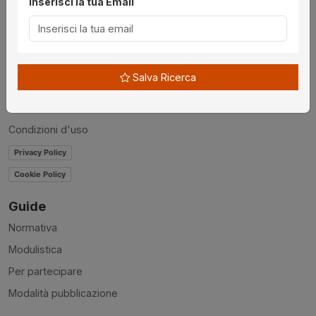
Inserisci la tua Email
Chi siamo
Disclaimer
News
Salva Ricerca
Contatti
Accessibilità
Condizioni d'uso
Privacy Policy
Cookie Policy
Guide
Normativa
Modulistica
Per partecipare
Modalità pubblicazione