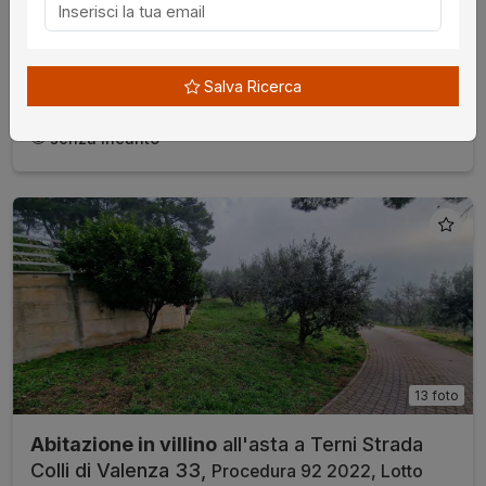
€ 195.337,00
da
23/09/2026
Salva Ricerca
Terni
senza incanto
13 foto
Abitazione in villino
all'asta a Terni Strada
Colli di Valenza 33,
Procedura 92 2022, Lotto