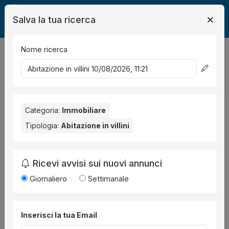
Salva la tua ricerca
Nome ricerca
Legalmente
Immobili
abitazione in villino
22
risultati
Ordina per
Categoria:
Immobiliare
Tipologia:
Abitazione in villini
Ricevi avvisi sui nuovi annunci
Giornaliero
Settimanale
4 foto
Abitazione in villino
all'asta a Fabro Via del
Inserisci la tua Email
Ponte ,
Procedura 69 2023, Lotto 1