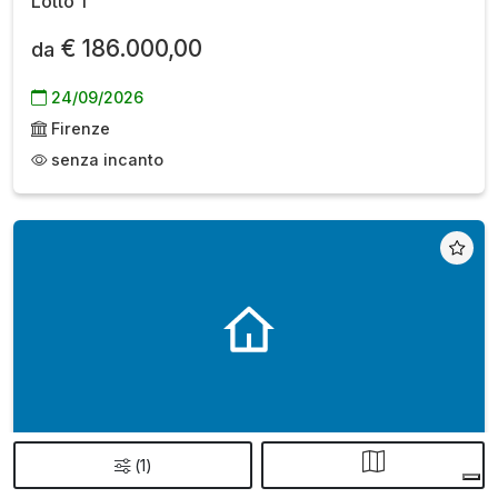
Lotto 1
€ 186.000,00
da
24/09/2026
Firenze
senza incanto
(
1
)
Appartamento
all'asta a Greve in Chianti