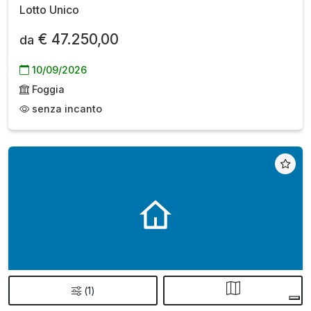
Lotto Unico
€ 47.250,00
da
10/09/2026
Foggia
senza incanto
(
1
)
Abitazione economica
all'asta a Santeramo